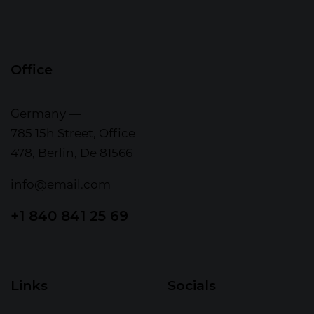
Office
Germany —
785 15h Street, Office
478, Berlin, De 81566
info@email.com
+1 840 841 25 69
Links
Socials