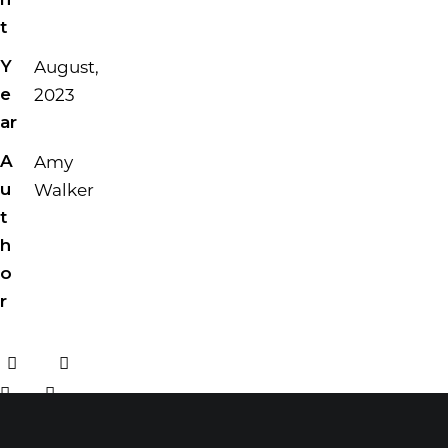
t
August,
Y
2023
e
ar
Amy
A
Walker
u
t
h
o
r